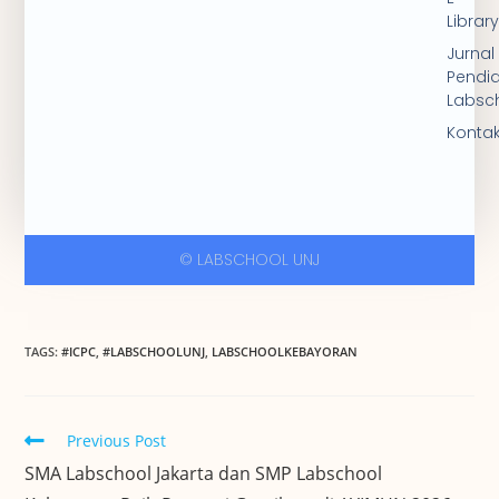
Librar
Jurnal
Pendi
Labsc
Konta
© LABSCHOOL UNJ
TAGS
:
#ICPC
,
#LABSCHOOLUNJ
,
LABSCHOOLKEBAYORAN
Previous Post
SMA Labschool Jakarta dan SMP Labschool