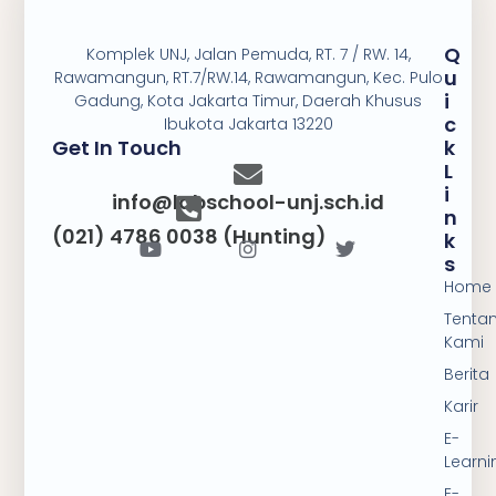
Q
Komplek UNJ, Jalan Pemuda, RT. 7 / RW. 14,
U
Rawamangun, RT.7/RW.14, Rawamangun, Kec. Pulo
I
Gadung, Kota Jakarta Timur, Daerah Khusus
C
Ibukota Jakarta 13220
Get In Touch
K
L
I
info@labschool-unj.sch.id
N
(021) 4786 0038 (Hunting)
K
S
Home
Tenta
Kami
Berita
Karir
E-
Learni
E-