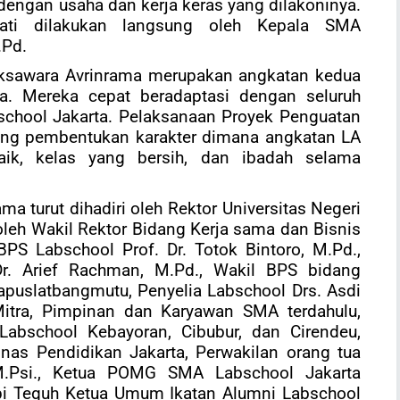
 dengan usaha dan kerja keras yang dilakoninya.
ati dilakukan langsung oleh Kepala SMA
.Pd.
aksawara Avrinrama merupakan angkatan kedua
a. Mereka cepat beradaptasi dengan seluruh
chool Jakarta. Pelaksanaan Proyek Penguatan
ajang pembentukan karakter dimana angkatan LA
k, kelas yang bersih, dan ibadah selama
a turut dihadiri oleh Rektor Universitas Negeri
 oleh Wakil Rektor Bidang Kerja sama dan Bisnis
BPS Labschool Prof. Dr. Totok Bintoro, M.Pd.,
r. Arief Rachman, M.Pd., Wakil BPS bidang
puslatbangmutu, Penyelia Labschool Drs. Asdi
itra, Pimpinan dan Karyawan SMA terdahulu,
Labschool Kebayoran, Cibubur, dan Cirendeu,
inas Pendidikan Jakarta, Perwakilan orang tua
M.Psi., Ketua POMG SMA Labschool Jakarta
Cepi Teguh Ketua Umum Ikatan Alumni Labschool