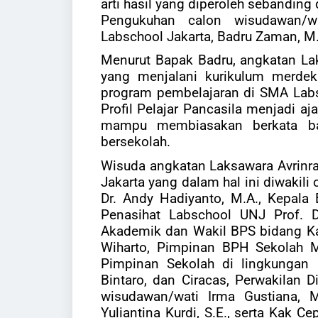
arti hasil yang diperoleh sebanding
Pengukuhan calon wisudawan/w
Labschool Jakarta, Badru Zaman, M
Menurut Bapak Badru, angkatan L
yang menjalani kurikulum merdek
program pembelajaran di SMA Labs
Profil Pelajar Pancasila menjadi 
mampu membiasakan berkata bai
bersekolah.
Wisuda angkatan Laksawara Avrinram
Jakarta yang dalam hal ini diwakili
Dr. Andy Hadiyanto, M.A., Kepala 
Penasihat Labschool UNJ Prof. D
Akademik dan Wakil BPS bidang Ka
Wiharto, Pimpinan BPH Sekolah M
Pimpinan Sekolah di lingkungan 
Bintaro, dan Ciracas, Perwakilan D
wisudawan/wati Irma Gustiana, 
Yuliantina Kurdi, S.E., serta Kak 