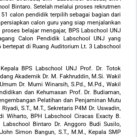
ol Bintaro. Setelah melalui proses rekrutmen
1 calon pendidik terpilih sebagai bagian dari
ersiapkan calon guru yang siap menjalankan
m proses belajar mengajar, BPS Labschool UNJ
gang Calon Pendidik Labschool UNJ yang
bertepat di Ruang Auditorium Lt. 3 Labschool
ri Kepala BPS Labschool UNJ Prof. Dr. Totok
idang Akademik Dr. M. Fakhruddin, M.Si. Wakil
mum Dr. Murni Winarsih, S.Pd., M.Pd., Wakil
ndidikan dan Kehumasan Prof. Dr. Budiaman,
engembangan Pelatihan dan Penjaminan Mutu
iyadi, S.T., M.T., Sekretaris P4M Dr. Uswadin,
di Wiharto, BPH Labschool Ciracas Exacty B.
 Labschool Bintaro Dr. Anggoro Budi Susilo,
 John Simon Bangun, S.T., M.M., Kepala SMP