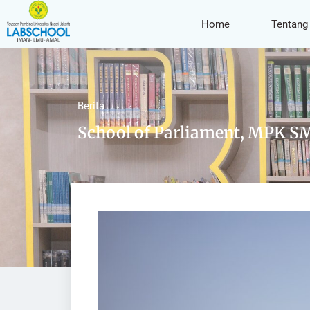
Home
Tentang
Berita
School of Parliament, MPK S