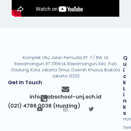
Q
Komplek UNJ, Jalan Pemuda, RT. 7 / RW. 14,
U
Rawamangun, RT.7/RW.14, Rawamangun, Kec. Pulo
I
Gadung, Kota Jakarta Timur, Daerah Khusus Ibukota
C
Jakarta 13220
Get In Touch
K
L
I
info@labschool-unj.sch.id
N
(021) 4786 0038 (Hunting)
K
S
Ho
Ten