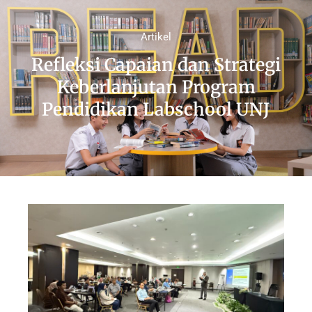
Artikel
Refleksi Capaian dan Strategi
Keberlanjutan Program
Pendidikan Labschool UNJ