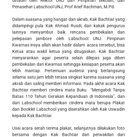
dihadiri oleh Rektor UNJ dan Pimpinan sekolah, dan
Penasehat Labschool UNJ, Prof Arief Rachman, M.Pd.
Dalam suasana yang hangat dan akrab, Kak Bachtiar yang
didampingi pula Kak Ahmad Rusdi, dan kakak pengurus
lainnya menyambut baik rencana pembekalan dan
pelepasan jambore oleh Labschool UNJ. Pimpinan
Kwarnas insya allah akan hadir dalam acara tersebut, bisa
Ketua atau wakil ketua yang ditugaskan. Kak Bachtiar
menyarankan agar peserta selain dilepas juga diberi
pembekalan dari Kwarnas sehingga kesiapan peserta akan
lebih mantap. Pertemuan audensi yang berlangsung
selama satu jam lebih terasa singkat karena suasana yang
akrab dan saling memberi informasi. Pada akhir acara Kak
Bachtiar memberi cindera mata Buku “Mengabdi Tanpa
Batas 110 Tahun Gerakan Kepanduan di Indonesia”, dan
dari Labschool memberikan cindera mata berupa Plakat
dan Booklet Labschool yang diserahkan oleh Kak Uswadin
kepada Kak Bachtiar.
Usai acara serah terima plakat, selanjutnya dilakukan foto
bersama dengan Kak Bachtiar dan perwakilan dari