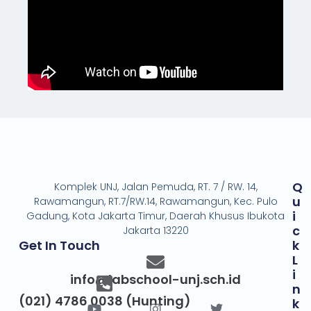
Q
Komplek UNJ, Jalan Pemuda, RT. 7 / RW. 14,
U
Rawamangun, RT.7/RW.14, Rawamangun, Kec. Pulo
I
Gadung, Kota Jakarta Timur, Daerah Khusus Ibukota
C
Jakarta 13220
Get In Touch
K
L
I
info@labschool-unj.sch.id
N
(021) 4786 0038 (Hunting)
K