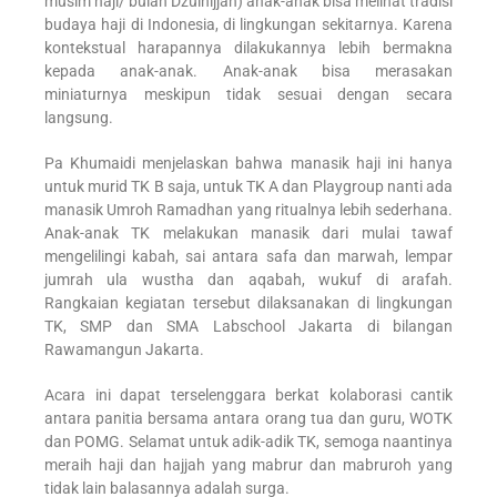
musim haji/ bulan Dzulhijjah) anak-anak bisa melihat tradisi
budaya haji di Indonesia, di lingkungan sekitarnya. Karena
kontekstual harapannya dilakukannya lebih bermakna
kepada anak-anak. Anak-anak bisa merasakan
miniaturnya meskipun tidak sesuai dengan secara
langsung.
Pa Khumaidi menjelaskan bahwa manasik haji ini hanya
untuk murid TK B saja, untuk TK A dan Playgroup nanti ada
manasik Umroh Ramadhan yang ritualnya lebih sederhana.
Anak-anak TK melakukan manasik dari mulai tawaf
mengelilingi kabah, sai antara safa dan marwah, lempar
jumrah ula wustha dan aqabah, wukuf di arafah.
Rangkaian kegiatan tersebut dilaksanakan di lingkungan
TK, SMP dan SMA Labschool Jakarta di bilangan
Rawamangun Jakarta.
Acara ini dapat terselenggara berkat kolaborasi cantik
antara panitia bersama antara orang tua dan guru, WOTK
dan POMG. Selamat untuk adik-adik TK, semoga naantinya
meraih haji dan hajjah yang mabrur dan mabruroh yang
tidak lain balasannya adalah surga.