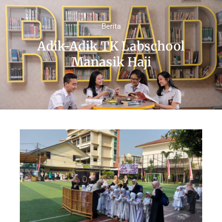
Berita
Adik-Adik TK Labschool
Manasik Haji